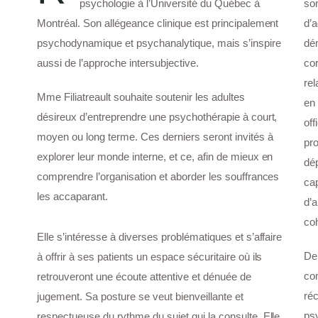
psychologie à l’Université du Québec à
son
Montréal. Son allégeance clinique est principalement
d’a
psychodynamique et psychanalytique, mais s’inspire
dém
aussi de l’approche intersubjective.
co
rel
Mme Filiatreault souhaite soutenir les adultes
en 
désireux d’entreprendre une psychothérapie à court,
off
moyen ou long terme. Ces derniers seront invités à
pr
explorer leur monde interne, et ce, afin de mieux en
dép
comprendre l’organisation et aborder les souffrances
cap
les accaparant.
d’a
co
Elle s’intéresse à diverses problématiques et s’affaire
De
à offrir à ses patients un espace sécuritaire où ils
co
retrouveront une écoute attentive et dénuée de
ré
jugement. Sa posture se veut bienveillante et
ps
respectueuse du rythme du sujet qui la consulte. Elle