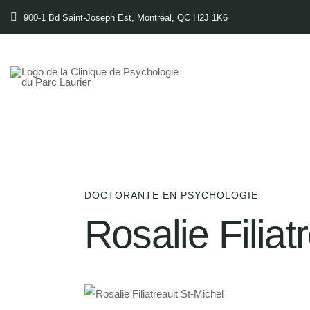
900-1 Bd Saint-Joseph Est, Montréal, QC H2J 1K6
DOCTORANTE EN PSYCHOLOGIE
Rosalie Filiat