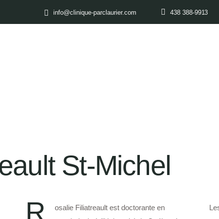
info@clinique-parclaurier.com
438 388-9913
reault St-Michel
R
osalie Filiatreault est doctorante en
Le