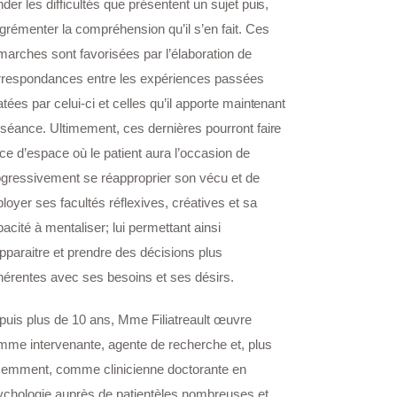
der les difficultés que présentent un sujet puis,
grémenter la compréhension qu’il s’en fait. Ces
arches sont favorisées par l’élaboration de
rrespondances entre les expériences passées
atées par celui-ci et celles qu’il apporte maintenant
séance. Ultimement, ces dernières pourront faire
ice d’espace où le patient aura l’occasion de
ogressivement se réapproprier son vécu et de
loyer ses facultés réflexives, créatives et sa
acité à mentaliser; lui permettant ainsi
pparaitre et prendre des décisions plus
hérentes avec ses besoins et ses désirs.
puis plus de 10 ans, Mme Filiatreault œuvre
mme intervenante, agente de recherche et, plus
cemment, comme clinicienne doctorante en
ychologie auprès de patientèles nombreuses et