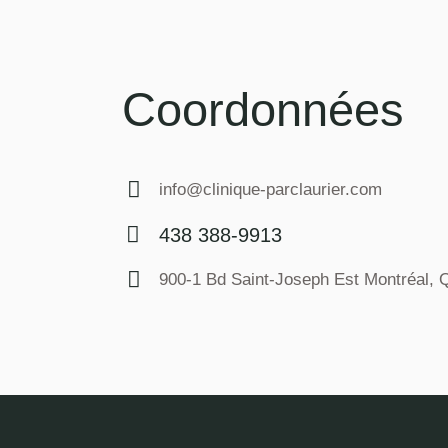
Coordonnées
info@clinique-parclaurier.com
E-
438 388-9913
m
Ph
ail:
900-1 Bd Saint-Joseph Est Montréal,
on
Ad
e:
dr
es
s: